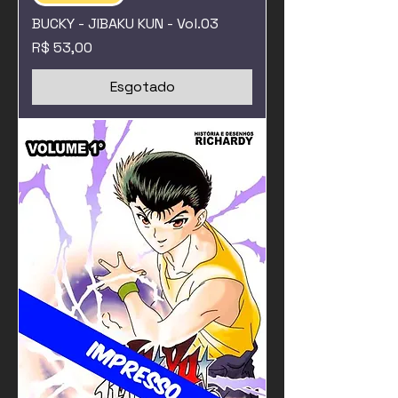
BUCKY - JIBAKU KUN - Vol.03
Preço
R$ 53,00
Esgotado