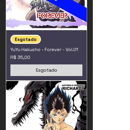
Esgotado
YuYu Hakusho - Forever - Vol.01
Preço
R$ 35,00
Esgotado