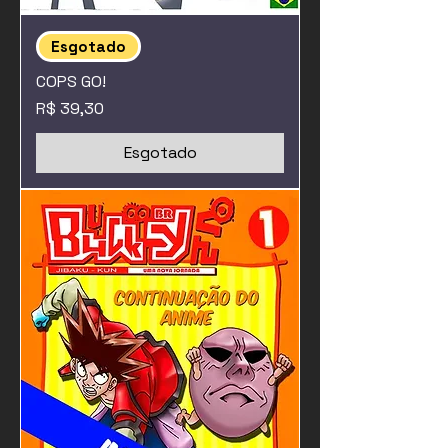
Esgotado
COPS GO!
Preço
R$ 39,30
Esgotado