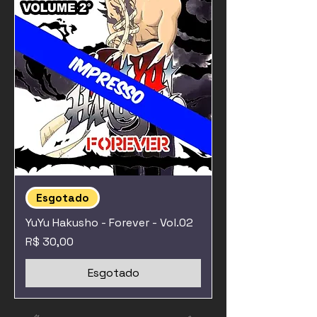
Esgotado
YuYu Hakusho - Forever - Vol.02
Preço
R$ 30,00
Esgotado