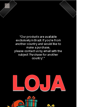
"Os produtos desta loja são
exclusivos para o Brasil. Se você
estiver em outro país e quiser
realizar uma compra,
entre em contato pelo e-mail
com o assunto 'Compra para
outro país'."
"Our products are available
exclusively in Brazil. If you're from
another country and would like to
make a purchase,
please contact us by email with the
subject 'Purchase for another
country'."
LOJA