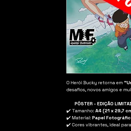
O Herói Bucky retorna em
"U
desafios, novos amigos e mui
PÔSTER - EDIÇÃO LIMITA
✔️ Tamanho:
A4 (21 x 29,7 c
✔️ Material:
Papel Fotográfic
✔️ Cores vibrantes, ideal par