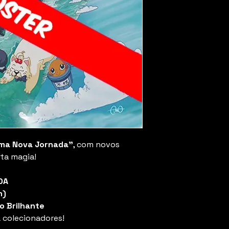
ma Nova Jornada"
, com novos
ta magia!
DA
m)
o Brilhante
a colecionadores!