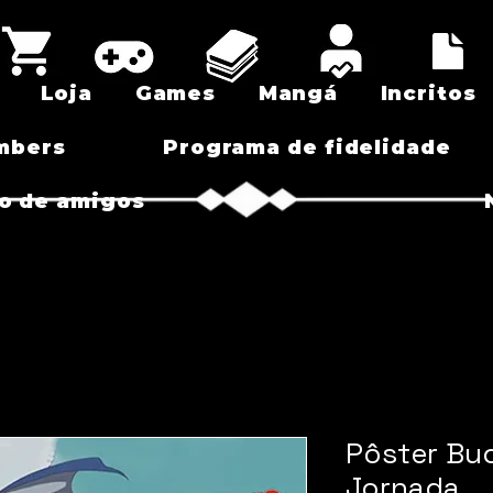
Loja
Games
Mangá
Incritos
mbers
Programa de fidelidade
o de amigos
Pôster Bu
Jornada