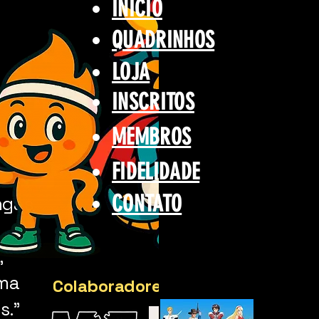
INÍCIO
QUADRINHOS
LOJA
INSCRITOS
MEMBROS
FIDELIDADE
CONTATO
ngás
,
uma
Colaboradores
s."